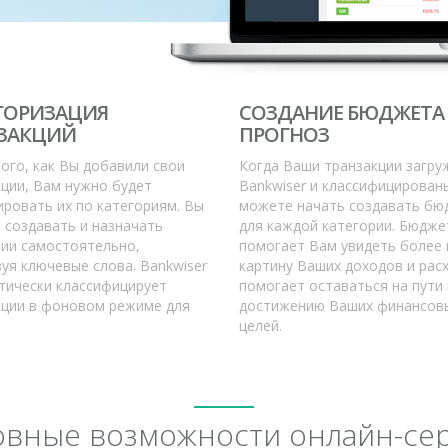
ГОРИЗАЦИЯ
СОЗДАНИЕ БЮДЖЕТА
ЗАКЦИЙ
ПРОГНОЗ
ого, как Вы добавили свои
Когда Ваши транзакции загру
ции, Вам нужно будет
Bankwiser и классифицирован
ровать их по категориям. Вы
можете начать создавать бю
 создавать и назначать
для каждой категории. Бюдже
рии самостоятельно,
помогает Вам увидеть более
уя ключевые слова. Bankwiser
картину Ваших доходов и рас
тически классифицирует
помогает оставаться на пути 
кции в фоновом режиме для
достижению Ваших финансов
целей.
вные возможности онлайн-се