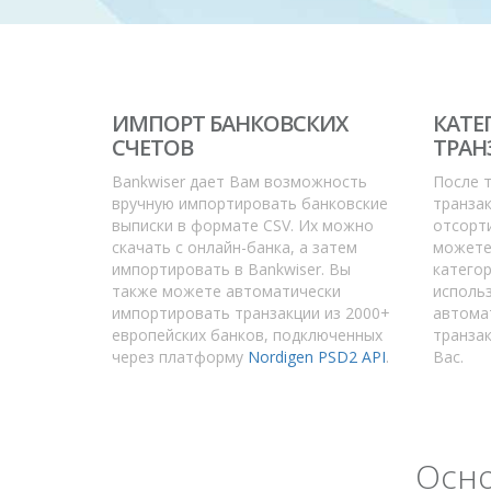
ИМПОРТ БАНКОВСКИХ
КАТЕ
СЧЕТОВ
ТРАН
Bankwiser дает Вам возможность
После т
вручную импортировать банковские
транзак
выписки в формате CSV. Их можно
отсорти
скачать с онлайн-банка, а затем
можете
импортировать в Bankwiser. Вы
катего
также можете автоматически
использ
импортировать транзакции из 2000+
автома
европейских банков, подключенных
транза
через платформу
Nordigen PSD2 API
.
Вас.
Осно