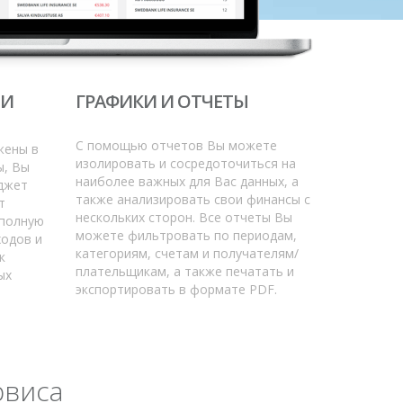
 И
ГРАФИКИ И ОТЧЕТЫ
С помощью отчетов Вы можете
жены в
изолировать и сосредоточиться на
ы, Вы
наиболее важных для Вас данных, а
джет
также анализировать свои финансы с
т
нескольких сторон. Все отчеты Вы
 полную
можете фильтровать по периодам,
ходов и
категориям, счетам и получателям/
к
плательщикам, а также печатать и
ых
экспортировать в формате PDF.
рвиса